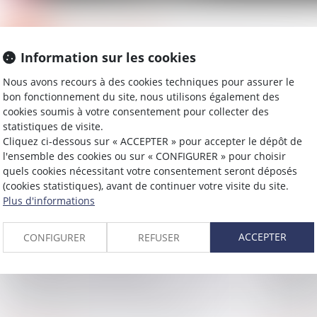
Information sur les cookies
Nous avons recours à des cookies techniques pour assurer le
EXPERTISE MÉTIER
EXPERTI
bon fonctionnement du site, nous utilisons également des
cookies soumis à votre consentement pour collecter des
statistiques de visite.
Cliquez ci-dessous sur « ACCEPTER » pour accepter le dépôt de
l'ensemble des cookies ou sur « CONFIGURER » pour choisir
quels cookies nécessitant votre consentement seront déposés
(cookies statistiques), avant de continuer votre visite du site.
Plus d'informations
PUBLIÉ LE :
12
JUILLET
2022
PUBLIÉ LE
ACCEPTER
CONFIGURER
REFUSER
CONSULTATION IMMO - EPISODE 4 :
QUELS 
LE CANDIDAT LOCATAIRE
LOGICIE
La période de rotation de vos locataires
Pour les 
arrive à grands pas ! Faites gagner...